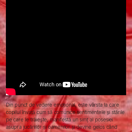
Din punct de vedere emoțional, este vârsta la care
copilul învață cum să comunice sentimentele și stările
pe care le trăiește, manifestă un simț al posesiei
asupra jucăriilor și oamenilor și devine gelos când