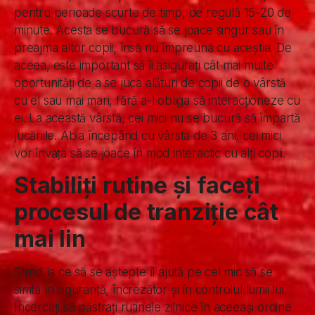
pentru perioade scurte de timp, de regulă 15-20 de
minute. Acesta se bucură să se joace singur sau în
preajma altor copii, însă nu împreună cu aceștia. De
aceea, este important să îi asigurați cât mai multe
oportunități de a se juca alături de copii de o vârstă
cu el sau mai mari, fără a-l obliga să interacționeze cu
ei. La această vârstă, cei mici nu se bucură să împartă
jucăriile. Abia începând cu vârsta de 3 ani, cei mici
vor învăța să se joace în mod interactic cu alți copii.
Stabiliți rutine și faceți
procesul de tranziție cât
mai lin
Știind la ce să se aștepte îl ajută pe cel mic să se
simtă în siguranță, încrezător și în controlul lumii lui.
Încercați să păstrați rutinele zilnice în aceeași ordine