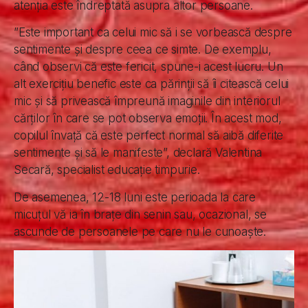
atenția este îndreptată asupra altor persoane.
”Este important ca celui mic să i se vorbească despre
sentimente și despre ceea ce simte. De exemplu,
când observi că este fericit, spune-i acest lucru. Un
alt exercițiu benefic este ca părinții să îi citească celui
mic și să privească împreună imaginile din interiorul
cărților în care se pot observa emoții. În acest mod,
copilul învață că este perfect normal să aibă diferite
sentimente și să le manifeste”, declară Valentina
Secară, specialist educație timpurie.
De asemenea, 12-18 luni este perioada la care
micuțul vă ia în brațe din senin sau, ocazional, se
ascunde de persoanele pe care nu le cunoaște.