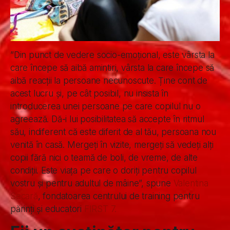
”Din punct de vedere socio-emoțional, este vârsta la
care începe să aibă amintiri, vârsta la care începe să
aibă reacții la persoane necunoscute. Ține cont de
acest lucru și, pe cât posibil, nu insista în
introducerea unei persoane pe care copilul nu o
agreează. Dă-i lui posibilitatea să accepte în ritmul
său, indiferent că este diferit de al tău, persoana nou
venită în casă. Mergeți în vizite, mergeți să vedeți alți
copii fără nici o teamă de boli, de vreme, de alte
condiții. Este viața pe care o doriți pentru copilul
vostru și pentru adultul de mâine”, spune
Valentina
Secară
, fondatoarea centrului de training pentru
părinți și educatori
FIRST 7.