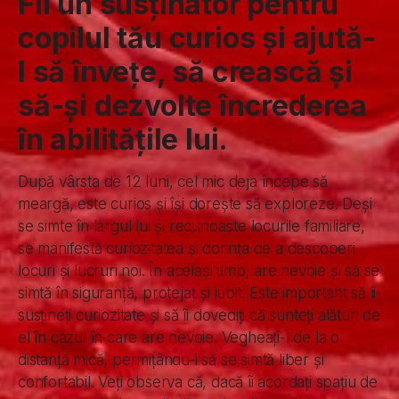
Fii un susținător pentru
copilul tău curios și ajută-
l să învețe, să crească și
să-și dezvolte încrederea
în abilitățile lui.
După vârsta de 12 luni, cel mic deja începe să
meargă, este curios și își dorește să exploreze. Deși
se simte în largul lui și recunoaște locurile familiare,
se manifestă curiozitatea și dorința de a descoperi
locuri și lucruri noi. În același timp, are nevoie și să se
simtă în siguranță, protejaț și iubit. Este important să îi
susțineți curiozitate și să îi dovediți că sunteți alături de
el în cazul în care are nevoie. Vegheați-l de la o
distanță mică, permițându-i să se simtă liber și
confortabil. Veți observa că, dacă îi acordați spațiu de