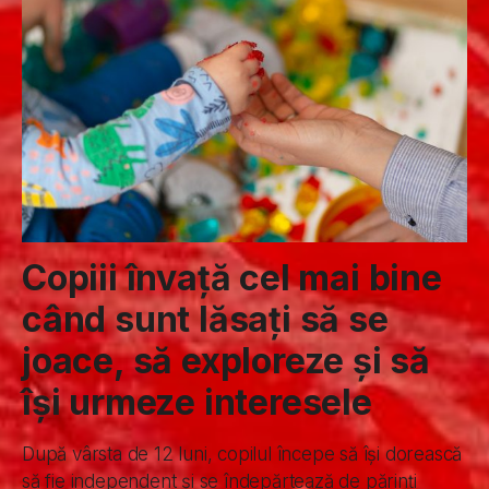
Copiii învață cel mai bine
când sunt lăsați să se
joace, să exploreze și să
își urmeze interesele
După vârsta de 12 luni, copilul începe să își dorească
să fie independent și se îndepărtează de părinți