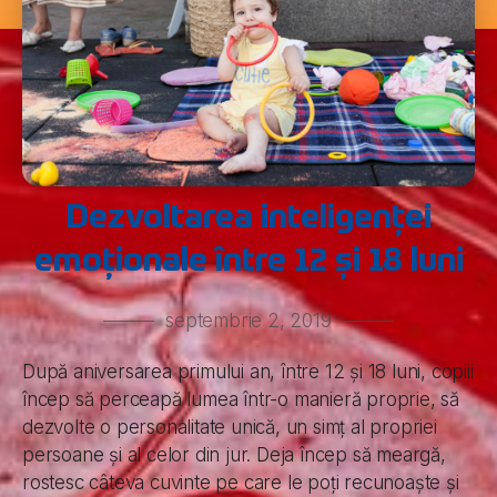
Dezvoltarea inteligenței
emoționale între 12 și 18 luni
septembrie 2, 2019
După aniversarea primului an, între 12 și 18 luni, copiii
încep să perceapă lumea într-o manieră proprie, să
dezvolte o personalitate unică, un simț al propriei
persoane și al celor din jur. Deja încep să meargă,
rostesc câteva cuvinte pe care le poți recunoaște și