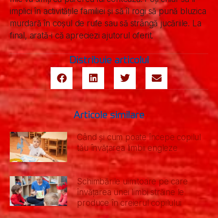
implici în activitățile familiei și să îl rogi să pună bluzica
murdară în coșul de rufe sau să strângă jucăriile. La
final, arată-i că apreciezi ajutorul oferit.
Distribuie articolul
Articole similare
Când și cum poate începe copilul
tău învățarea limbii engleze
Schimbările uimitoare pe care
învățarea unei limbi străine le
produce în creierul copilului