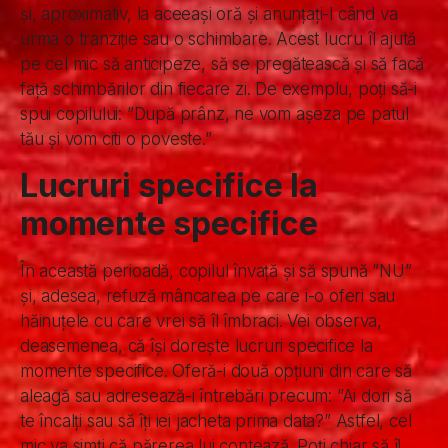
și, aproximativ, la aceeași oră și anunțați-l când va
urma o tranziție sau o schimbare. Acest lucru îl ajută
pe cel mic să anticipeze, să se pregătească și să facă
față schimbărilor din fiecare zi. De exemplu, poți să-i
spui copilului: ”După prânz, ne vom așeza pe patul
tău și vom citi o poveste.”
Lucruri specifice la
momente specifice
În această perioadă, copilul învață și să spună ”NU”
și, adesea, refuză mâncarea pe care i-o oferi sau
hăinuțele cu care vrei să îl îmbraci. Vei observa,
deasemenea, că își dorește lucruri specifice la
momente specifice. Oferă-i două opțiuni din care să
aleagă sau adresează-i întrebări precum: ”Ai dori să
te încalți sau să îți iei jacheta prima data?” Astfel, cel
mic va simți că părerea lui contează. Poți chiar să îl