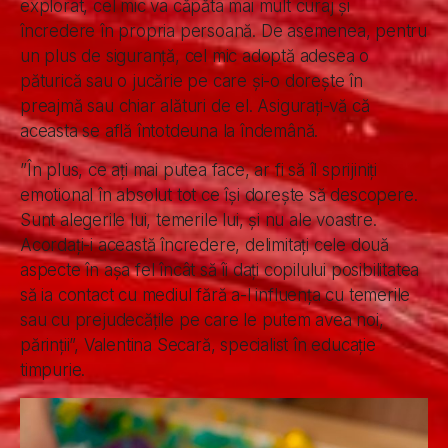
explorat, cel mic va căpăta mai mult curaj și
încredere în propria persoană. De asemenea, pentru
un plus de siguranță, cel mic adoptă adesea o
păturică sau o jucărie pe care și-o dorește în
preajmă sau chiar alături de el. Asigurați-vă că
aceasta se află întotdeuna la îndemână.
”În plus, ce ați mai putea face, ar fi să îl sprijiniți
emotional în absolut tot ce își dorește să descopere.
Sunt alegerile lui, temerile lui, și nu ale voastre.
Acordați-i această încredere, delimitați cele două
aspecte în așa fel încât să îi dați copilului posibilitatea
să ia contact cu mediul fără a-l influența cu temerile
sau cu prejudecățile pe care le putem avea noi,
părinții”, Valentina Secară, specialist în educație
timpurie.