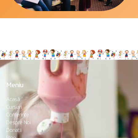
Meniu
Acasă
Cursuri
Conferințe
Despre Noi
Donații