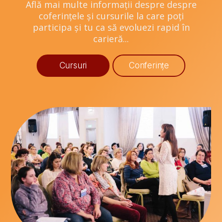
Află mai multe informații despre despre
coferințele și cursurile la care poți
participa și tu ca să evoluezi rapid în
carieră...
Cursuri
Conferințe