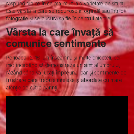
răspund din ce în ce mai mult la o varietate de situații.
Este vârsta la care se recunosc în oglindă sau într-o
fotografie și se bucură să fie în centrul atenției.
Vârsta la care învață să
comunice sentimente
Perioada 12-18 luni înseamnă și multe chicoteli, cei
mici începând să demonstreze un simț al umorului,
râzând când vă jucați împreună, dar și sentimente de
frustrare care trebuie înțelese și abordate cu mare
atenție de către părinți.