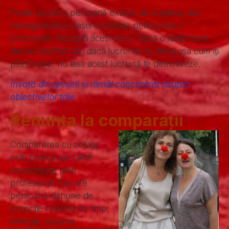
Poate că ești o persoană extrem de creativă, dar
managementul clasei constituie pentru tine o
provocare. Acceptă acest lucru. Dacă o lecție nu a
decurs perfect sau dacă lucrurile nu merg așa cum îți
planificasei, nu lăsa acest lucru să te demotiveze.
Învață din greșeli și rămâi concentrat asupra
obiectivelor tale.
Renunța la comparații
Compararea cu colegii
este primul pas către
insucces pe plan
profesional. Fiecare
persoană dispune de
propriile resurse de timp,
energie, resurse