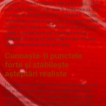
stabilești un mediu prietenos atât pentru copii, cât și
pentru tine. Decorul unei clase te poate face să revii
cu drag, iar atmosfera pe care o instaurezi la clasă
dictează tonul fiecărei zile. Observă și laudă calitățile
copiilor, încurajează-i să fie prieteni, să se ia în brațe,
cântați și dansați împreună. Inserează note de
pozitivitate în fiecare zi petrecută la clasă. Procesul
educațional trebuie să fie unul vesel.
Cunoaște-ți punctele
forte și stabilește
așteptări realiste
Fii conștient de tine, de ceea ce poți, de ceea ce știi,
dar și de ramurile care nu sunt punctul tău forte.
Învață constant, dar nu fii prea critic cu tine atunci
când lucrurile nu se finalizează așa cum ți-ai dorit.