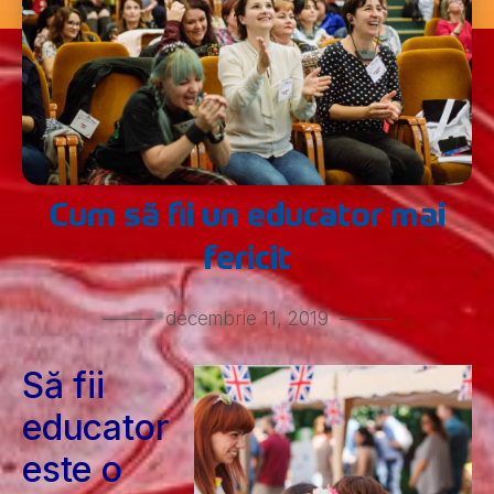
Cum să fii un educator mai
fericit
decembrie 11, 2019
Să fii
educator
este o