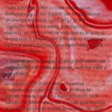
Toate activitățile zilnice cu copiii trebuie să se
desfășoare pe un ton optimist, dar să împărtășești
din energia ta pozitivă cu toți din jur, poate fi
copleșitor uneori. De aceea, este important să
stabilești un ritm și un stil de viață care să te ajute să
te simți bine în propria piele și împlinit cu misiunea pe
care o ai pentru formarea generațiilor viitoare. Să fii
un educator fericit.
O stare de fericire te ajută să atingi atât obiectivele
profesionale, cât și cele personale, mult mai rapid și
mai eficient.
Cu toții avem zile în care nimic nu pare să
funcționeze cum trebuie. În plus, profesia de
educator vine la pachet cu multe provocări. Să fii
educator te poate inspira, dar te poate și demoraliza,
te poate ține conectat la evoluția societății, dar poate