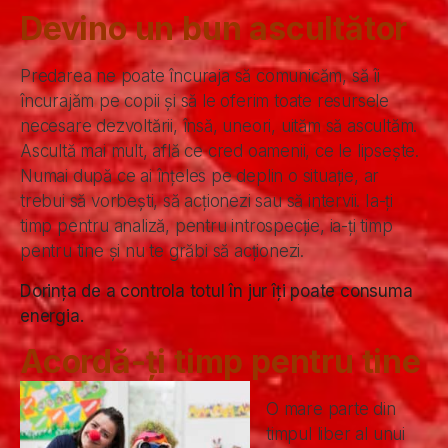
Devino un bun ascultător
Predarea ne poate încuraja să comunicăm, să îi
încurajăm pe copii și să le oferim toate resursele
necesare dezvoltării, însă, uneori, uităm să ascultăm.
Ascultă mai mult, află ce cred oamenii, ce le lipsește.
Numai după ce ai înțeles pe deplin o situație, ar
trebui să vorbești, să acționezi sau să intervii. Ia-ți
timp pentru analiză, pentru introspecție, ia-ți timp
pentru tine și nu te grăbi să acționezi.
Dorința de a controla totul în jur îți poate consuma
energia.
Acordă-ți timp pentru tine
O mare parte din
timpul liber al unui