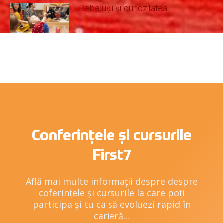
Bebelușii și curiozitatea
Conferințele și cursurile
First7
Află mai multe informații despre despre
coferințele și cursurile la care poți
participa și tu ca să evoluezi rapid în
carieră...