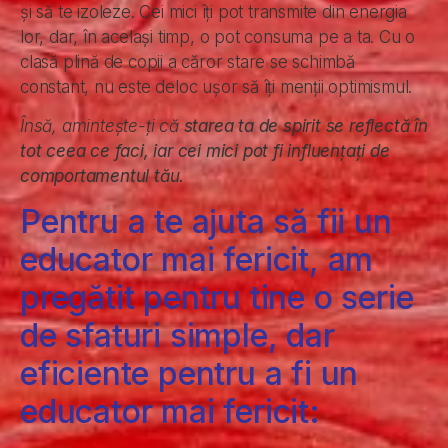
și să te izoleze. Cei mici îți pot transmite din energia
lor, dar, în același timp, o pot consuma pe a ta. Cu o
clasă plină de copii a căror stare se schimbă
constant, nu este deloc ușor să îți menții optimismul.
Însă, amintește-ți că
starea ta de spirit se reflectă în
tot ceea ce faci, iar cei mici pot fi influențați de
comportamentul tău.
Pentru a te ajuta să fii un
educator mai fericit, am
pregătit pentru tine o serie
de sfaturi simple, dar
eficiente pentru a fi un
educator mai fericit: