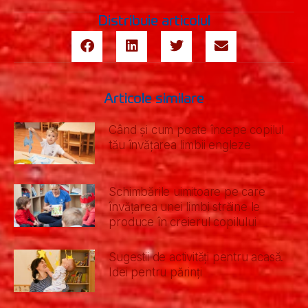
Distribuie articolul
Articole similare
Când și cum poate începe copilul
tău învățarea limbii engleze
Schimbările uimitoare pe care
învățarea unei limbi străine le
produce în creierul copilului
Sugestii de activități pentru acasă.
Idei pentru părinți