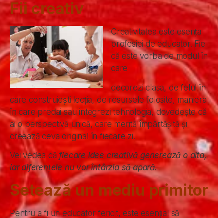
Fii creativ
Creativitatea este esența
profesiei de educator. Fie
că este vorba de modul în
care
decorezi clasa, de felul în
care construiești lecția, de resursele folosite, maniera
în care predai sau integrezi tehnologia, dovedește că
ai o perspectivă unică, care merită împărtășită și
creează ceva original în fiecare zi.
Vei vedea că
fiecare idee creativă generează o alta,
iar diferențele nu vor întârzia să apară.
Setează un mediu primitor
Pentru a fi un educator fericit, este esențial să