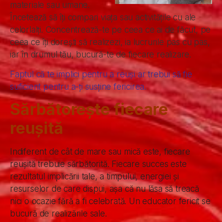
materiale sau umane.
Încetează să îți compari viața sau activitățile cu ale
celorlalți. Concentrează-te pe ceea ce ai de făcut, pe
ceea ce îți dorești să realizezi, ia lucrurile pas cu pas,
iar în drumul tău, bucură-te de fiecare realizare
.
Faptul că te implici pentru a reuși ar trebui să fie
suficient pentru a-ți susține fericirea.
Sărbătorește fiecare
reușită
Indiferent de cât de mare sau mică este, fiecare
reușită trebuie sărbătorită. Fiecare succes este
rezultatul implicării tale, a timpului, energiei și
resurselor de care dispui, așa că nu lăsa să treacă
nici o ocazie fără a fi celebrată. Un educator fericit se
bucură de realizările sale.