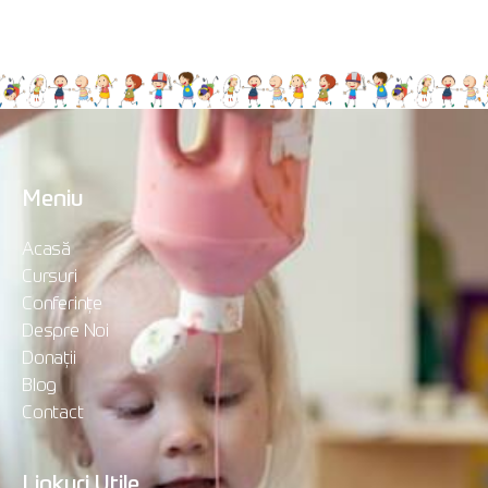
Meniu
Acasă
Cursuri
Conferințe
Despre Noi
Donații
Blog
Contact
Linkuri Utile