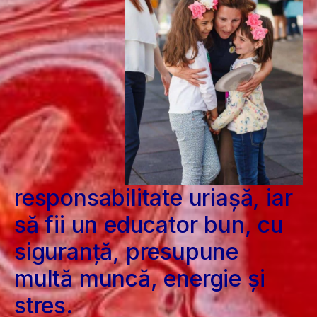
responsabilitate uriașă, iar
să fii un educator bun, cu
siguranță, presupune
multă muncă, energie și
stres.