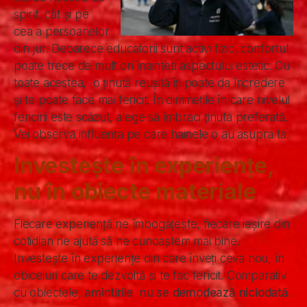
spirit, cât și pe
cea a persoanelor
din jur. Deoarece educatorii sunt activi fizic, confortul
poate trece de mult ori înaintea aspectului estetic. Cu
toate acestea, o ținută reușită îți poate da încredere
și te poate face mai fericit. În diminețile în care nivelul
fericirii este scăzut, alege să îmbraci ținuta preferată.
Vei observa influența pe care hainele o au asupra ta.
Investește în experiențe,
nu în obiecte materiale
Fiecare experiență ne îmbogățește, fiecare ieșire din
cotidian ne ajută să ne cunoaștem mai bine.
Investește în experiențe din care înveți ceva nou, în
obiceiuri care te dezvoltă și te fac fericit. Comparativ
cu obiectele,
amintirile nu se demodează niciodată.