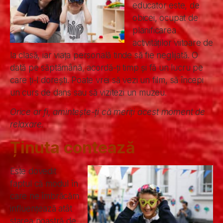
educator este, de
obicei, ocupat de
planificarea
activităților viitoare de
la clasă, iar viața personală tinde să fie neglijată. O
dată pe săptămână, acordă-ți timp și fă un lucru pe
care ți-l dorești. Poate vrei să vezi un film, să începi
un curs de dans sau să vizitezi un muzeu.
Orice ar fi, amintește-ți că meriți acest moment de
relaxare.
Ținuta contează
Este dovedit
faptul că modul în
care ne îmbrăcăm
influențează atât
starea noastră de