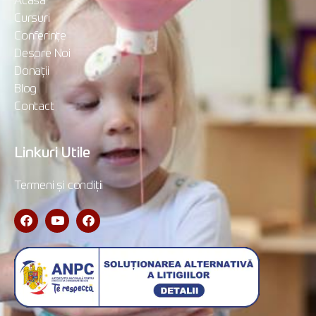
Acasă
Cursuri
Conferințe
Despre Noi
Donații
Blog
Contact
Linkuri Utile
Termeni și condiții