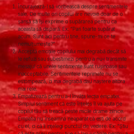
Încurajează-l să vorbească despre sentimentele
sale. De multe ori copilul are nevoie doar de o
șansă să își exprime o supărarea pentru ca
aceasta să dispară. Ex: ”Pari foarte supărat
acum. Sunt aici pentru tine, spune-mi ce te
nemulțumește?”
Acceptă emoțiile copilului mai degrabă decât să
le refuzi sau subestimezi pentru a nu-i transmite
mesajul că unele sentimente sunt rușinoase sau
inacceptabile. Sentimentele reprimate nu se
estompează, ci mai degrabă dau naștere altora
mai rele.
Empatizează pentru a-l învăța lecția empatiei.
Simplul sentiment că este înțeles îl va ajuta pe
copilul tău să treacă peste micile drame zilnice.
Empatia nu înseamnă neaparat că esti de acord
cu el, ci că îi ințelegi punctul de vedere. Ex: ”Știu
că este greu pentru tine să lași jucăriile pentru a