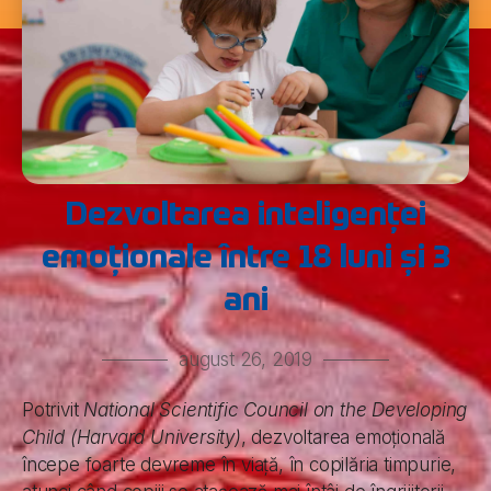
Dezvoltarea inteligenței
emoționale între 18 luni și 3
ani
august 26, 2019
Potrivit
National Scientific Council on the Developing
Child (Harvard University)
, dezvoltarea emoțională
începe foarte devreme în viață, în copilăria timpurie,