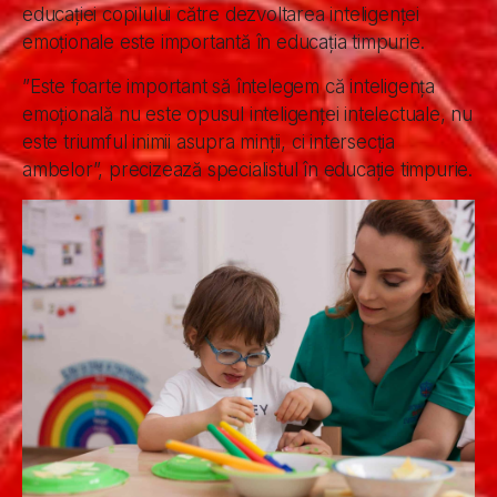
educației copilului către dezvoltarea inteligenței
emoționale este importantă în educația timpurie.
”Este foarte important să întelegem că inteligența
emoțională nu este opusul inteligenței intelectuale, nu
este triumful inimii asupra minții, ci intersecția
ambelor”, precizează specialistul în educație timpurie.