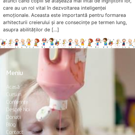
atunci când copiii se atașează mai întâi de îngrijitorii lor,
care au un rol vital în dezvoltarea inteligenței
emoționale. Aceasta este importantă pentru formarea
arhitecturii creierului și are consecințe pe termen lung,
asupra abilităților de […]
Meniu
Acasă
Cursuri
Conferințe
Despre Noi
Donații
Blog
Contact