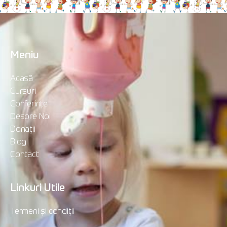
Meniu
Acasă
Cursuri
Conferințe
Despre Noi
Donații
Blog
Contact
Linkuri Utile
Termeni și condiții