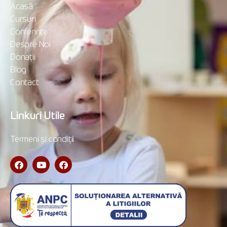
Acasă
Cursuri
Conferințe
Despre Noi
Donații
Blog
Contact
Linkuri Utile
Termeni și condiții