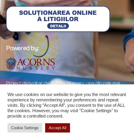
Powered by:
Proiect dezvoltat de Acorns Nursery, una din cele mai
cunoscute și de succes grădinițe private din București ce
We use cookies on our website to give you the most relevant
funcționează exclusiv pe curricula educațională britanică.
experience by remembering your preferences and repeat
visits. By clicking “Accept All”, you consent to the use of ALL
the cookies. However, you may visit "Cookie Settings" to
provide a controlled consent.
Cookie Settings
Accept All