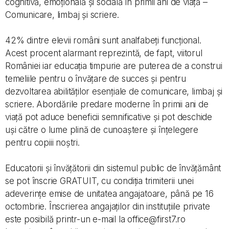
cognitivă, emoțională și socială în primii ani de viață –
Comunicare, limbaj și scriere.
42% dintre elevii români sunt analfabeți funcțional.
Acest procent alarmant reprezintă, de fapt, viitorul
României iar educația timpurie are puterea de a construi
temeliile pentru o învățare de succes și pentru
dezvoltarea abilităților esențiale de comunicare, limbaj și
scriere. Abordările predare moderne în primii ani de
viață pot aduce beneficii semnificative și pot deschide
uși către o lume plină de cunoaștere și înțelegere
pentru copiii noștri.
Educatorii și învățătorii din sistemul public de învățământ
se pot înscrie GRATUIT, cu condiția trimiterii unei
adeverințe emise de unitatea angajatoare, până pe 16
octombrie. Înscrierea angajaților din instituțiile private
este posibilă printr-un e-mail la office@first7.ro