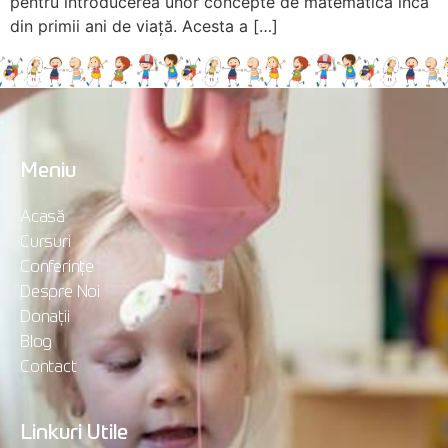
pentru introducerea unor concepte de matematică încă
din primii ani de viață. Acesta a […]
Meniu
Acasă
Cursuri
Conferințe
Despre Noi
Donații
Blog
Contact
Linkuri Utile