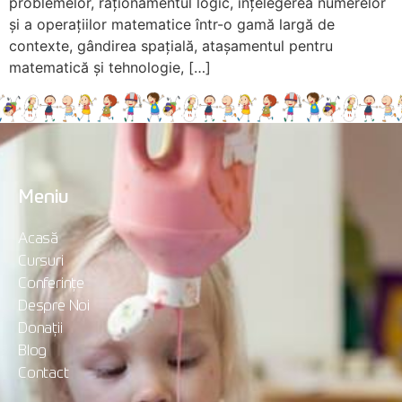
problemelor, raționamentul logic, înțelegerea numerelor
și a operațiilor matematice într-o gamă largă de
contexte, gândirea spațială, atașamentul pentru
matematică și tehnologie, […]
Meniu
Acasă
Cursuri
Conferințe
Despre Noi
Donații
Blog
Contact