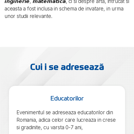
𝙞𝙣𝙜𝙞𝙣𝙚𝙧𝙞𝙚, 𝙢𝙖𝙩𝙚𝙢𝙖𝙩𝙞𝙘𝙖, ci si despre arta, intrucat si
aceasta a fost inclusa in schema de invatare, in urma
unor studii relevante.
Cui i se adresează
Educatorilor
Evenimentul se adreseaza educatorilor din
Romania, adica celor care lucreaza in crese
si gradinite, cu varsta 0-7 ani,