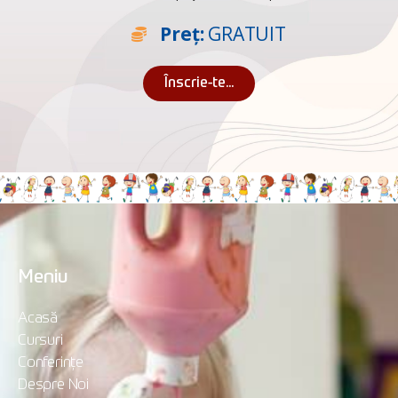
Preț:
GRATUIT
Înscrie-te...
Meniu
Acasă
Cursuri
Conferințe
Despre Noi