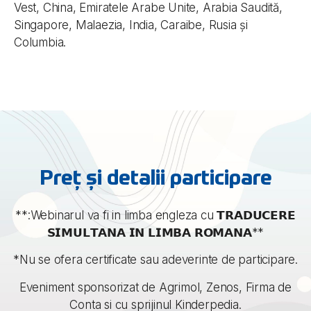
Vest, China, Emiratele Arabe Unite, Arabia Saudită,
Singapore, Malaezia, India, Caraibe, Rusia și
Columbia.
Preț și detalii participare
**:Webinarul va fi in limba engleza cu 𝗧𝗥𝗔𝗗𝗨𝗖𝗘𝗥𝗘
𝗦𝗜𝗠𝗨𝗟𝗧𝗔𝗡𝗔 𝗜𝗡 𝗟𝗜𝗠𝗕𝗔 𝗥𝗢𝗠𝗔𝗡𝗔**
*Nu se ofera certificate sau adeverinte de participare.
Eveniment sponsorizat de Agrimol, Zenos, Firma de
Conta si cu sprijinul Kinderpedia.