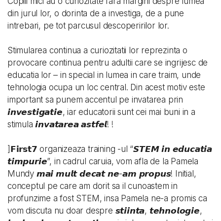
Copiii mici au o curiozitate fara margini despre lumea
din jurul lor, o dorinta de a investiga, de a pune
intrebari, pe tot parcusul descoperirilor lor.
Stimularea continua a curiozitatii lor reprezinta o
provocare continua pentru adultii care se ingrijesc de
educatia lor – in special in lumea in care traim, unde
tehnologia ocupa un loc central. Din acest motiv este
important sa punem accentul pe invatarea prin
𝙞𝙣𝙫𝙚𝙨𝙩𝙞𝙜𝙖𝙩𝙞𝙚, iar educatorii sunt cei mai buni in a
stimula 𝙞𝙣𝙫𝙖𝙩𝙖𝙧𝙚𝙖 𝙖𝙨𝙩𝙛𝙚𝙡! !
]𝗙𝗶𝗿𝘀𝘁𝟳 organizeaza training -ul “𝙎𝙏𝙀𝙈 𝙞𝙣 𝙚𝙙𝙪𝙘𝙖𝙩𝙞𝙖
𝙩𝙞𝙢𝙥𝙪𝙧𝙞𝙚”, in cadrul caruia, vom afla de la Pamela
Mundy 𝙢𝙖𝙞 𝙢𝙪𝙡𝙩 𝙙𝙚𝙘𝙖𝙩 𝙣𝙚-𝙖𝙢 𝙥𝙧𝙤𝙥𝙪𝙨! Initial,
conceptul pe care am dorit sa il cunoastem in
profunzime a fost STEM, insa Pamela ne-a promis ca
vom discuta nu doar despre 𝙨𝙩𝙞𝙞𝙣𝙩𝙖, 𝙩𝙚𝙝𝙣𝙤𝙡𝙤𝙜𝙞𝙚,